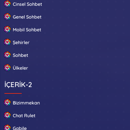
Cinsel Sohbet
Genel Sohbet
Mobil Sohbet
Şehirler
Sohbet
Ülkeler
İÇERİK-2
Bizimmekan
Chat Rulet
Gabile