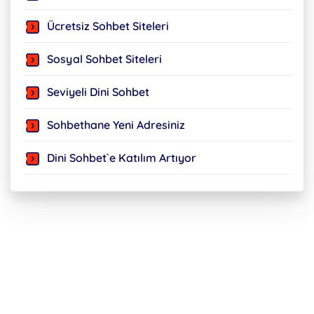
Ücretsiz Sohbet Siteleri
Sosyal Sohbet Siteleri
Seviyeli Dini Sohbet
Sohbethane Yeni Adresiniz
Dini Sohbet`e Katılım Artıyor