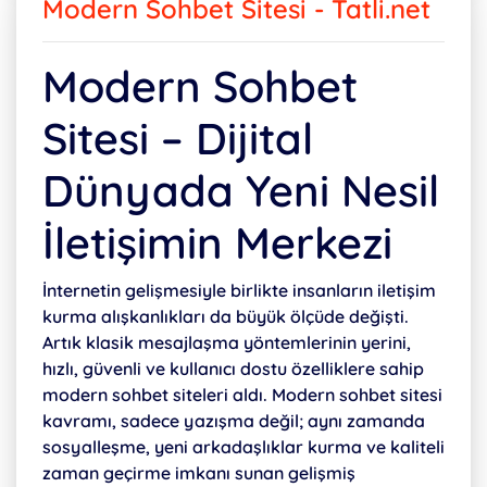
Modern Sohbet Sitesi - Tatli.net
Modern Sohbet
Sitesi – Dijital
Dünyada Yeni Nesil
İletişimin Merkezi
İnternetin gelişmesiyle birlikte insanların iletişim
kurma alışkanlıkları da büyük ölçüde değişti.
Artık klasik mesajlaşma yöntemlerinin yerini,
hızlı, güvenli ve kullanıcı dostu özelliklere sahip
modern sohbet siteleri aldı. Modern sohbet sitesi
kavramı, sadece yazışma değil; aynı zamanda
sosyalleşme, yeni arkadaşlıklar kurma ve kaliteli
zaman geçirme imkanı sunan gelişmiş