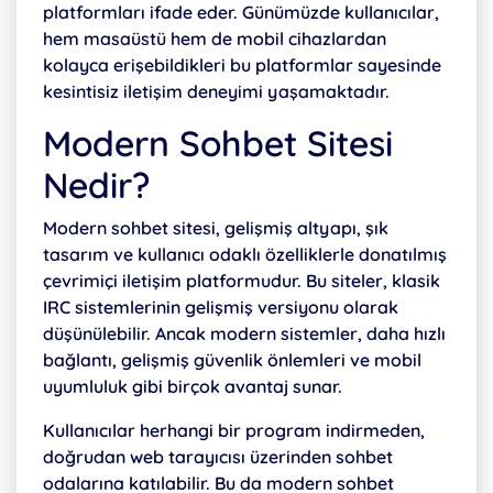
platformları ifade eder. Günümüzde kullanıcılar,
hem masaüstü hem de mobil cihazlardan
kolayca erişebildikleri bu platformlar sayesinde
kesintisiz iletişim deneyimi yaşamaktadır.
Modern Sohbet Sitesi
Nedir?
Modern sohbet sitesi, gelişmiş altyapı, şık
tasarım ve kullanıcı odaklı özelliklerle donatılmış
çevrimiçi iletişim platformudur. Bu siteler, klasik
IRC sistemlerinin gelişmiş versiyonu olarak
düşünülebilir. Ancak modern sistemler, daha hızlı
bağlantı, gelişmiş güvenlik önlemleri ve mobil
uyumluluk gibi birçok avantaj sunar.
Kullanıcılar herhangi bir program indirmeden,
doğrudan web tarayıcısı üzerinden sohbet
odalarına katılabilir. Bu da modern sohbet