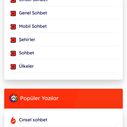
Genel Sohbet
Mobil Sohbet
Şehirler
Sohbet
Ülkeler
Popüler Yazılar
Cinsel sohbet