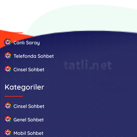
İÇERİK
Canlı Saray
Telefonda Sohbet
Cinsel Sohbet
Kategoriler
Cinsel Sohbet
Genel Sohbet
Mobil Sohbet