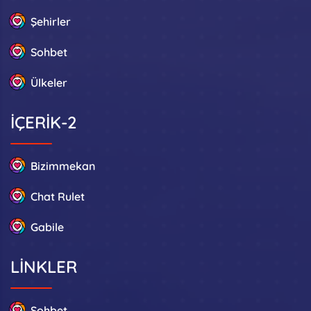
Şehirler
Sohbet
Ülkeler
İÇERİK-2
Bizimmekan
Chat Rulet
Gabile
LİNKLER
Sohbet